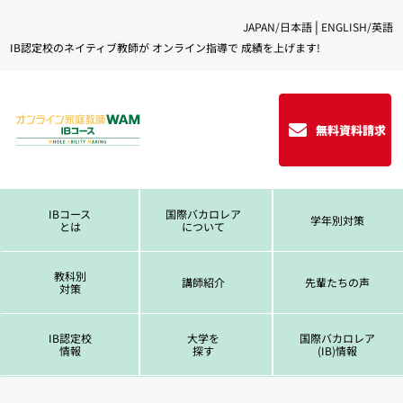
|
JAPAN/日本語
ENGLISH/英語
IB認定校のネイティブ教師が オンライン指導で 成績を上げます!
無料資料請求
IBコース
国際バカロレア
学年別対策
とは
について
教科別
講師紹介
先輩たちの声
対策
IB認定校
大学を
国際バカロレア
情報
探す
(IB)情報