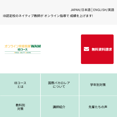
|
JAPAN/日本語
ENGLISH/英語
IB認定校のネイティブ教師が オンライン指導で 成績を上げます!
無料資料請求
IBコース
国際バカロレア
学年別対策
とは
について
教科別
講師紹介
先輩たちの声
対策