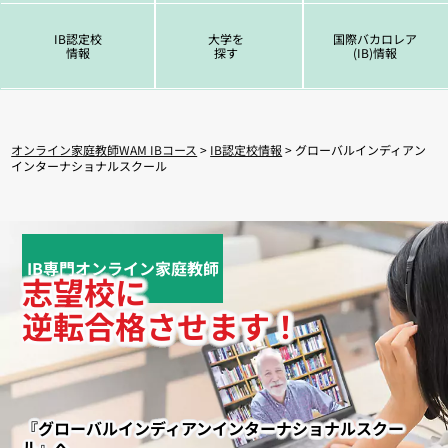
IB認定校
大学を
国際バカロレア
情報
探す
(IB)情報
オンライン家庭教師WAM IBコース
>
IB認定校情報
> グローバルインディアン
インターナショナルスクール
IB専門オンライン家庭教師
志望校に
逆転合格させます！
『グローバルインディアンインターナショナルスクー
ル』へ